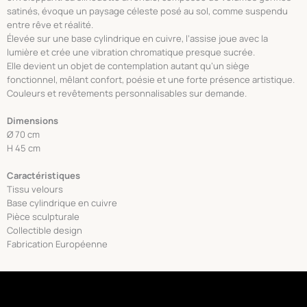
satinés, évoque un paysage céleste posé au sol, comme suspendu
entre rêve et réalité.
Élevée sur une base cylindrique en cuivre, l’assise joue avec la
lumière et crée une vibration chromatique presque sucrée.
Elle devient un objet de contemplation autant qu’un siège
fonctionnel, mêlant confort, poésie et une forte présence artistique.
Couleurs et revêtements personnalisables sur demande.
Dimensions
Ø 70 cm
H 45 cm
Caractéristiques
Tissu velours
Base cylindrique en cuivre
Pièce sculpturale
Collectible design
Fabrication Européenne