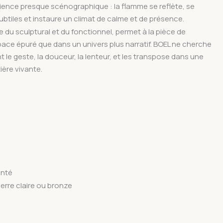
ience presque scénographique : la flamme se reflète, se
btiles et instaure un climat de calme et de présence.
e du sculptural et du fonctionnel, permet à la pièce de
pace épuré que dans un univers plus narratif. BOEL ne cherche
ient le geste, la douceur, la lenteur, et les transpose dans une
ère vivante.
enté
verre claire ou bronze