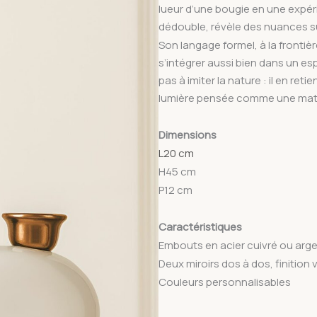
lueur d’une bougie en une expér
dédouble, révèle des nuances su
Son langage formel, à la frontièr
s’intégrer aussi bien dans un es
pas à imiter la nature : il en ret
lumière pensée comme une mati
Dimensions
L20 cm
H45 cm
P12 cm
Caractéristiques
Embouts en acier cuivré ou arg
Deux miroirs dos à dos, finition 
Couleurs personnalisables