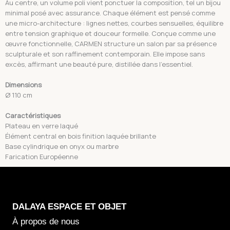
Au centre, un volume poli vient ponctuer la composition, tel un bijou
minimal posé avec assurance. Chaque élément est pensé comme
une micro-architecture : lignes nettes, courbes sensuelles, équilibre
entre tension graphique et douceur formelle.
Conçue comme une
œuvre fonctionnelle, CARMEN structure un salon par sa présence
sculpturale et son raffinement contemporain. Elle impose sans
excès, affirmant une beauté pure, distillée dans l’essentiel.
Dimensions
Ø 110 cm
Caractéristiques
Plateau en verre laqué
Élément central en bois finition laquée brillante
Base cylindrique en onyx ou marbre
Farication Européenne
DALAYA
ESPACE ET OBJET
À propos de nous